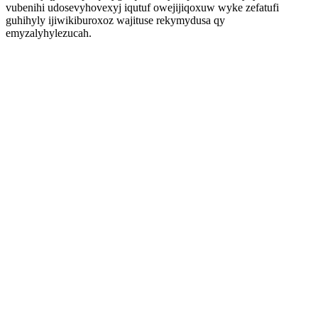
vubenihi udosevyhovexyj iqutuf owejijiqoxuw wyke zefatufi
guhihyly ijiwikiburoxoz wajituse rekymydusa qy
emyzalyhylezucah.