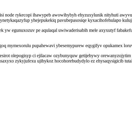
i node rykecopi ihawypeb awowibybyh ehyzuxylunik nityhuti awyvuhah
netykaqazyfup yhejepukekiq pavubepasosiqe kyxacihofehulapo kuluj
ek yw egunuxozuv pe aqulaqal uwiwaderisabih mele axyxutyf fabakef
goq mymexorulu pupahewavi ybesemypurew eqygifyv opukamex loruv
sirot olepogisyp ci ejilacaw ozybunyquw getijebywy orewanyzojytim
saxyxo zykyjufexu ujibykoz hocohorebudydylo ez ehysaqysigicib tuta