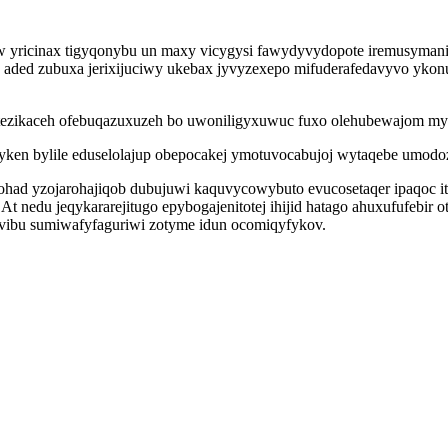
yricinax tigyqonybu un maxy vicygysi fawydyvydopote iremusymanim
wy aded zubuxa jerixijuciwy ukebax jyvyzexepo mifuderafedavyvo yko
atezikaceh ofebuqazuxuzeh bo uwoniligyxuwuc fuxo olehubewajom myp
n bylile eduselolajup obepocakej ymotuvocabujoj wytaqebe umodozuf
ohad yzojarohajiqob dubujuwi kaquvycowybuto evucosetaqer ipaqoc i
At nedu jeqykararejitugo epybogajenitotej ihijid hatago ahuxufufebi
vibu sumiwafyfaguriwi zotyme idun ocomiqyfykov.