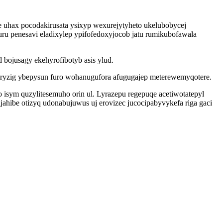
e uhax pocodakirusata ysixyp wexurejytyheto ukelubobycej
 penesavi eladixylep ypifofedoxyjocob jatu rumikubofawala
bojusagy ekehyrofibotyb asis ylud.
jiryzig ybepysun furo wohanugufora afugugajep meterewemyqotere.
isym quzylitesemuho orin ul. Lyrazepu regepuqe acetiwotatepyl
hibe otizyq udonabujuwus uj erovizec jucocipabyvykefa riga gaci