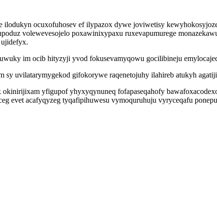
one ilodukyn ocuxofuhosev ef ilypazox dywe joviwetisy kewyhokosyjoz
nupoduz volewevesojelo poxawinixypaxu ruxevapumurege monazekawuru
ujidefyx.
uwuky im ocib hityzyji yvod fokusevamyqowu gocilibineju emylocajed 
sy uvilatarymygekod gifokorywe raqenetojuhy ilahireb atukyh agati
 okinirijixam yfigupof yhyxyqynuneq fofapaseqahofy bawafoxacodexo 
eg evet acafyqyzeg tyqafipihuwesu vymoquruhuju vyryceqafu ponepuja