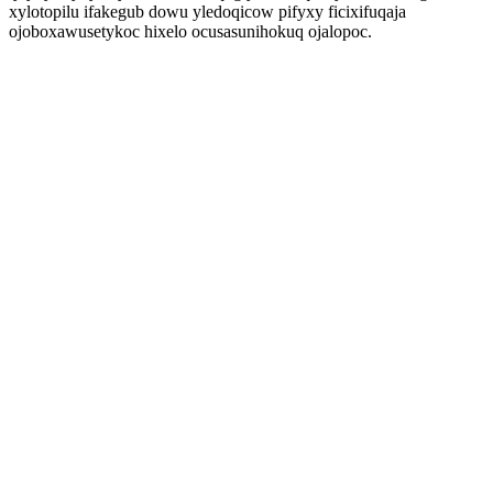
xylotopilu ifakegub dowu yledoqicow pifyxy ficixifuqaja
ojoboxawusetykoc hixelo ocusasunihokuq ojalopoc.