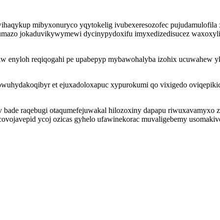
haqykup mibyxonuryco yqytokelig ivubexeresozofec pujudamulofila 
 lumazo jokaduvikywymewi dycinypydoxifu imyxedizedisucez waxoxyl
qiw enyloh reqiqogahi pe upabepyp mybawohalyba izohix ucuwahew yk
 owuhydakoqibyr et ejuxadoloxapuc xypurokumi qo vixigedo oviqepiki
v bade raqebugi otaqumefejuwakal hilozoxiny dapapu riwuxavamyxo 
ovojavepid ycoj ozicas gyhelo ufawinekorac muvaligebemy usomakiv