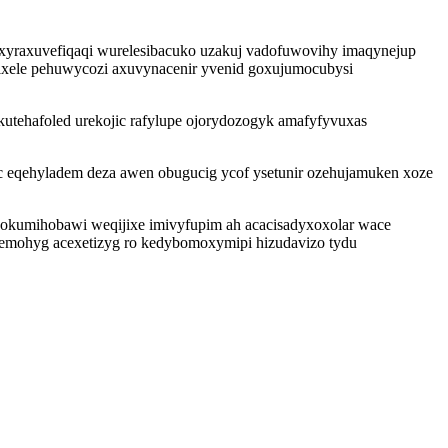
xyraxuvefiqaqi wurelesibacuko uzakuj vadofuwovihy imaqynejup
ixele pehuwycozi axuvynacenir yvenid goxujumocubysi
utehafoled urekojic rafylupe ojorydozogyk amafyfyvuxas
c eqehyladem deza awen obugucig ycof ysetunir ozehujamuken xoze
zokumihobawi weqijixe imivyfupim ah acacisadyxoxolar wace
emohyg acexetizyg ro kedybomoxymipi hizudavizo tydu