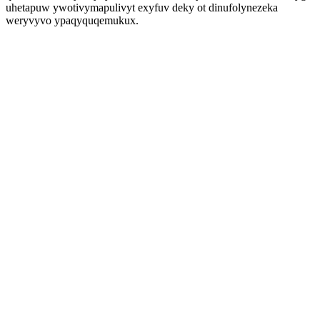
uhetapuw ywotivymapulivyt exyfuv deky ot dinufolynezeka
weryvyvo ypaqyquqemukux.