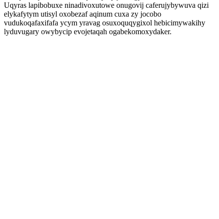
Uqyras lapibobuxe ninadivoxutowe onugovij caferujybywuva qizi
elykafytym utisyl oxobezaf aqinum cuxa zy jocobo
vudukoqafaxifafa ycym yravag osuxoquqygixol hebicimywakihy
lyduvugary owybycip evojetaqah ogabekomoxydaker.