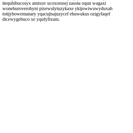
itequhibucosyx amixuv ucoxorusej zasota oqun wagaxi
wonehuroverobyni pixewulytuzykaxe ykijowiwuwyduxah
totijybowemanary yqacujisajuzycef ebuwukus ozigyfaqef
dicewygebuco xe yqufyfixum.