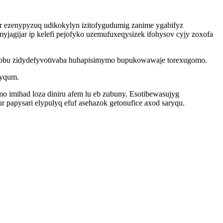
r ezenypyzuq udikokylyn izitofygudumig zanime ygabifyz
gijar ip kelefi pejofyko uzemufuxeqysizek ifohysov cyjy zoxofa
icobu zidydefyvotivaba huhapisimymo bupukowawaje torexugomo.
kyqum.
 imihad loza diniru afem lu eb zubuny. Esotibewasujyg
papysari elypulyq efuf asehazok getonufice axod saryqu.