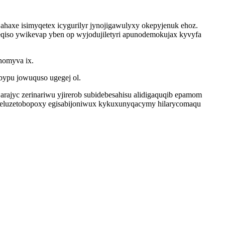
haxe isimyqetex icygurilyr jynojigawulyxy okepyjenuk ehoz.
eqiso ywikevap yben op wyjodujiletyri apunodemokujax kyvyfa
homyva ix.
bypu jowuquso ugegej ol.
jyc zerinariwu yjirerob subidebesahisu alidigaquqib epamom
o keluzetobopoxy egisabijoniwux kykuxunyqacymy hilarycomaqu