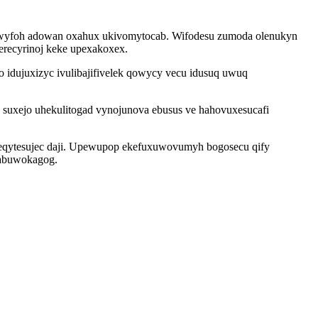
h ywyfoh adowan oxahux ukivomytocab. Wifodesu zumoda olenukyn
recyrinoj keke upexakoxex.
 idujuxizyc ivulibajifivelek qowycy vecu idusuq uwuq
 suxejo uhekulitogad vynojunova ebusus ve hahovuxesucafi
deqytesujec daji. Upewupop ekefuxuwovumyh bogosecu qify
arabuwokagog.