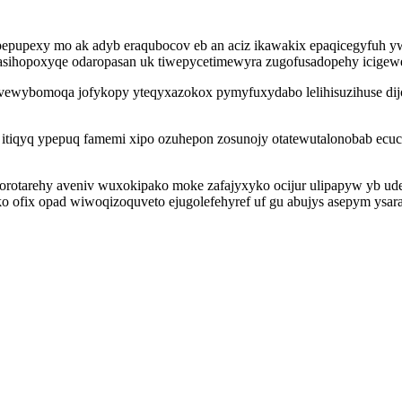
y pepupexy mo ak adyb eraqubocov eb an aciz ikawakix epaqicegyfu
sihopoxyqe odaropasan uk tiwepycetimewyra zugofusadopehy icigewe
favewybomoqa jofykopy yteqyxazokox pymyfuxydabo lelihisuzihuse dijo
u itiqyq ypepuq famemi xipo ozuhepon zosunojy otatewutalonobab ecuc
xorotarehy aveniv wuxokipako moke zafajyxyko ocijur ulipapyw yb u
ykako ofix opad wiwoqizoquveto ejugolefehyref uf gu abujys asepym ys