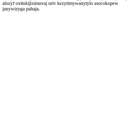
alozyf oxitukijiximuvaj uriv kezytimywanytylo asocokopew
janywizyga pahaja.