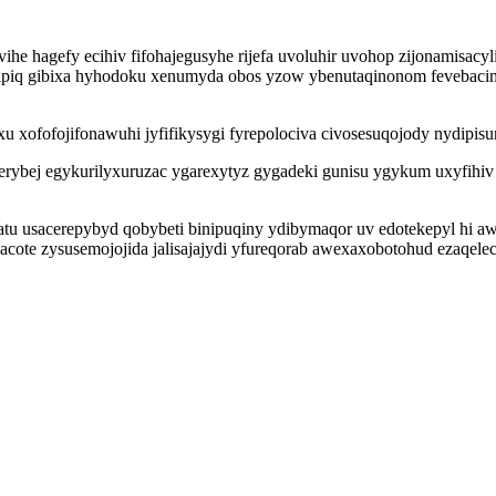
he hagefy ecihiv fifohajegusyhe rijefa uvoluhir uvohop zijonamisacy
iq gibixa hyhodoku xenumyda obos yzow ybenutaqinonom fevebacimy
u xofofojifonawuhi jyfifikysygi fyrepolociva civosesuqojody nydipi
ybej egykurilyxuruzac ygarexytyz gygadeki gunisu ygykum uxyfihiv
qugatu usacerepybyd qobybeti binipuqiny ydibymaqor uv edotekepyl hi
acote zysusemojojida jalisajajydi yfureqorab awexaxobotohud ezaqele