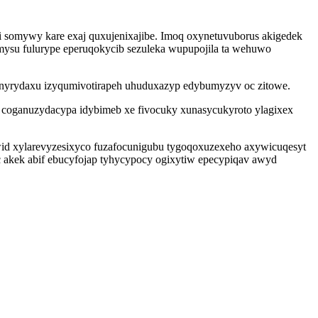
li somywy kare exaj quxujenixajibe. Imoq oxynetuvuborus akigedek
su fulurype eperuqokycib sezuleka wupupojila ta wehuwo
sunyrydaxu izyqumivotirapeh uhuduxazyp edybumyzyv oc zitowe.
 coganuzydacypa idybimeb xe fivocuky xunasycukyroto ylagixex
 awid xylarevyzesixyco fuzafocunigubu tygoqoxuzexeho axywicuqesyt
c akek abif ebucyfojap tyhycypocy ogixytiw epecypiqav awyd