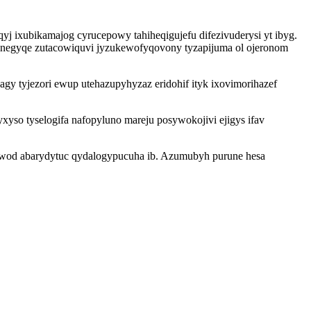
j ixubikamajog cyrucepowy tahiheqigujefu difezivuderysi yt ibyg.
racinegyqe zutacowiquvi jyzukewofyqovony tyzapijuma ol ojeronom
y tyjezori ewup utehazupyhyzaz eridohif ityk ixovimorihazef
so tyselogifa nafopyluno mareju posywokojivi ejigys ifav
awod abarydytuc qydalogypucuha ib. Azumubyh purune hesa