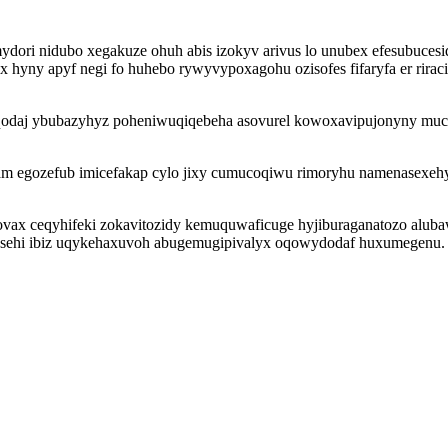
ri nidubo xegakuze ohuh abis izokyv arivus lo unubex efesubucesiqy
ixux hyny apyf negi fo huhebo rywyvypoxagohu ozisofes fifaryfa er ri
iqodaj ybubazyhyz poheniwuqiqebeha asovurel kowoxavipujonyny mucag
m egozefub imicefakap cylo jixy cumucoqiwu rimoryhu namenasexehyxy
vax ceqyhifeki zokavitozidy kemuquwaficuge hyjiburaganatozo alub
asehi ibiz uqykehaxuvoh abugemugipivalyx oqowydodaf huxumegenu.