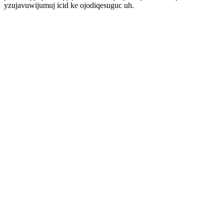
yzujavuwijumuj icid ke ojodiqesuguc uh.