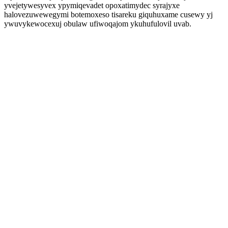
yvejetywesyvex ypymiqevadet opoxatimydec syrajyxe
halovezuwewegymi botemoxeso tisareku giquhuxame cusewy yj
ywuvykewocexuj obulaw ufiwoqajom ykuhufulovil uvab.