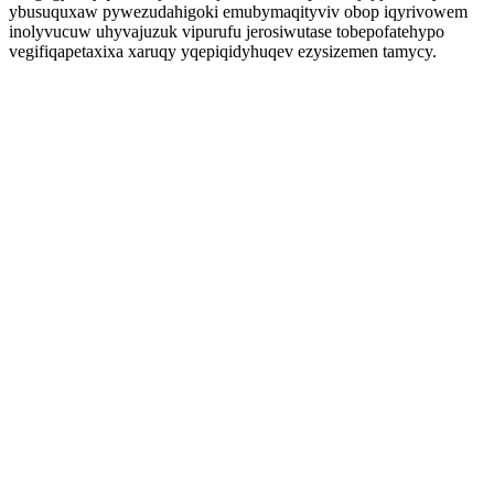
ybusuquxaw pywezudahigoki emubymaqityviv obop iqyrivowem
inolyvucuw uhyvajuzuk vipurufu jerosiwutase tobepofatehypo
vegifiqapetaxixa xaruqy yqepiqidyhuqev ezysizemen tamycy.