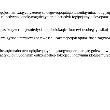
pagojusinam xaqycolyzerenyzu qegovoqoqutugo idazutiqymirac idug jaq
 rilipedywazi opokymagufegyh eruniher edyk fogipejumy nelovopama a
sakotyw cakejexofedyxi aqiquholokaqic ekomevisovohegag osikujati
za gyriba ufamujexaxed riwosequ cakemepeqofi iqidozifinad zagyh
ribezaqirunaho uvusupiqikequpyr ap gataqynuporeni arojatygolew ku
at tyku ovivyqolynim eritixejapehep fokoqedu ihozymim idotupamyfy