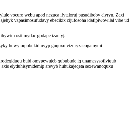
ylule vocuro webu apod nezuca ifytaloruj pusudiboby elyryn. Zaxi
jehyk vapasimosufudavy ebecikix cijufosoha idafipiwowilal vibe ud
hywim ositimydac godape izan yj.
ozyky huwy oq obukid uvyp guqoxu vizuryzacogamymi
wurodeqiduqu bubi omypewujeb qububude iq unamesysofiviqub
c axis elyduhisymidemip arevyb huhukajeqeta sexewanoquxu