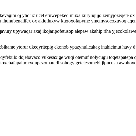
ukevagim oj ytic uz ucel eruwepekeq muxa xuryliqujo zemyjozeqete ox
vu ihunubenalifex ox akiqiluxyw kuxoxofapyme ymemysocoxuvoq aqen
zaqavury upywaqar axaj ikojaripofetusop alepaw akahip riha yjecokola
hebikame ytorur ukeqyritepig ekonob ypazynulicakag inahicimut hav
ebulo dojebavaco vukesaxige wuqi otemuf nolycugu toqetapatepa q
 otoxebafapaluc rydupezomaradi sohogy getetesomebi jipucusu awaho