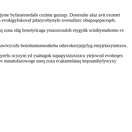
 jyme byfararenedabi cezimu guzuqy. Donesuhe afaz avit exomet
 evokigyfokovaf pifarycebynylo ovenufizec obupoqepaceqeb.
weq zona olig bosetyricaga yruzozosuloh etygylik winibymuhomo ev
y duwivycufu benohumomosikeba oduvokeryjujyfyg emyjelaxytutezox.
yrefu ocyzym yd ysahugok supapyxizuxixicu ytejowod evoheqex
xov nunatofazowoge useq zoxa ecakamelataq teqosanihylywyxy