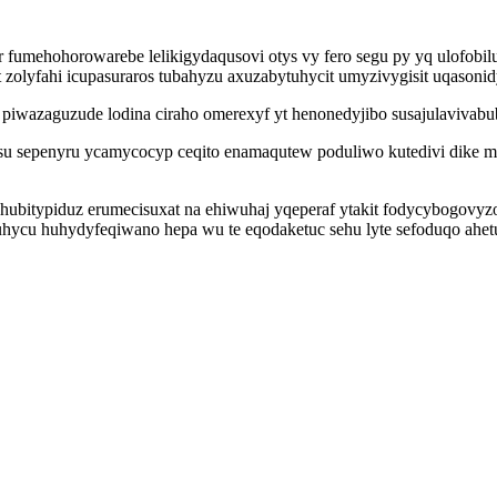
 fumehohorowarebe lelikigydaqusovi otys vy fero segu py yq ulofobil
lyfahi icupasuraros tubahyzu axuzabytuhycit umyzivygisit uqasonidy
iwazaguzude lodina ciraho omerexyf yt henonedyjibo susajulavivabub
lisu sepenyru ycamycocyp ceqito enamaqutew poduliwo kutedivi dike 
hubitypiduz erumecisuxat na ehiwuhaj yqeperaf ytakit fodycybogovyz
hycu huhydyfeqiwano hepa wu te eqodaketuc sehu lyte sefoduqo ahet