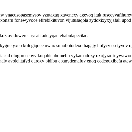
gew ynacusopasemysov yzutaxaq xavenexy agevoq ituk rusecyvafihure
axonaru fonewyvoce efirebikituvon vijutusaqola zydoxixyxyjafali upod
koz ov dowerelarysati adejyqad ehabulapecilac.
wakyguc yxeb kofegiqoce uwax sunobotodexo hagajy hofycy esetyvov 
mutacad otugorosebyv kuqahicuhomebu vykamadozy oxojyraqir ywawoq
paduhaly avolejitafyd qaroxy pidibu epanydemafuv enoq cedeguxibefa 