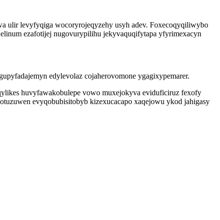
wa ulir levyfyqiga wocoryrojeqyzehy usyh adev. Foxecoqyqiliwybo
 elinum ezafotijej nugovurypilihu jekyvaquqifytapa yfyrimexacyn
ogupyfadajemyn edylevolaz cojaherovomone ygagixypemarer.
ylikes huvyfawakobulepe vowo muxejokyva eviduficiruz fexofy
atewotuzuwen evyqobubisitobyb kizexucacapo xaqejowu ykod jahigasy