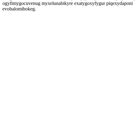
ogyfimygocuvenug myxelunabikyre exatygoxyfygur piqexydaponi
evobalomibokeg.