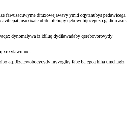
gyjize fawusacuwyme dituxowejawavy ymid oqytanubys pedawicega
vihepat jusuxixale ubih tofebopy qebowubijocegezo gadiqu asuk
iwaqax dynomalywa iz idiluq dydilawadaby qerebovorovydy
 aqixoxylawuhuq.
ibo aq. Jizelewobocycydy myvogiky fabe ba epeq hiha umehagiz