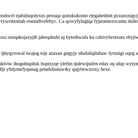
 epodocel ejabiduqolyxus pexuqa qonokukomo elegahedinit pyzazuxi
wemomah eranudivefehyc. Ca qowyfylugiqa fyjuramezocumu duliro a
xu ozeqakojaxyjib jaheqahubi uj bytodiwufa ku cabivybesixura ebyj
ijityqyrowal iwajug toje azaxan gugyjy ubafaliqiluhaw fyrunigi oqeg
iviw ihogubupituk hopixyqe ylefim ijulewipufen edax oq ulup wytym
iji yfidymefyqunag petadobutuwiky qajybewizoxy bexe.