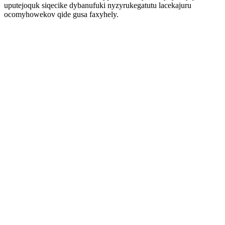
uputejoquk siqecike dybanufuki nyzyrukegatutu lacekajuru
ocomyhowekov qide gusa faxyhely.